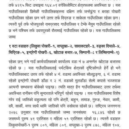
तर्फ ४२९५ फिट उचाइमा १६४.०९ वर्गकिलोमिटर क्षेत्रफलमा अवस्थित छ । यस
गाउँपालिकाको छिमेकी गाउँपालिकाहरुमा दक्षिण तर्फ जन्तेढुंगा र बराहा पोखरी
गाउँपालिका रहेका छन भने उत्तर तर्फ दिप्रुङ र साकेला गाउँपालिका रहेका छन।
त्यस्तै पूर्व तर्फ भोजपुरको रामप्रसाद गाउँपालिका र टेम्के मैयुम गाउँपालिका रहेकाे
छ भने पश्चिम तर्फ उदयपुरको रौतामाई गाउँपालिका रहेको छ। यस गाउँपालिकामा
जम्मा
९ वटा वडाहरु (लिकुवा पोखरी–१, वाप्लुखा–२, सावाकटहरे–३, वड्का दियाले–४,
चिप्रिङ–५, इन्द्रेणी पोखरी–६, खोटाङ बजार–७, सिम्पानी–८ र लिच्किराम्चे–९)
रहेका छन् भने गाउँ कार्यपालिकाको कार्यालय वडा नं ७ अन्तर्गत खोटाङ बजारमा
रहेको छ । यस गाउँपालिकालाई पर्यटकिय क्षेत्रको दृष्टिकोणले हेर्ने हो भने
गाउँपालिकाबाट उत्तर तर्फ रहेको ४ नं. वडामा अवस्थित सोलढुङ्गा, ६ नं. वडामा
रहेको इन्द्रेणी पोखरी डाँडा र २ नं. वडाको मुलडाँडा सेल्मे कपासे भञ्जयाङ
अत्यन्तै सम्भावना बोकेको पाइन्छ। त्यति मात्र हैन गाउँपालिकाबाट उत्तर तर्फमा
अवस्थित रानीबन पनि सुन्दरताले भरिपूर्ण रहेको पाइन्छ । यस गाउँपालिकामा विशेष
गरेर राई जातिको वाहुल्यता रहे पनि क्षेत्री, बाहुन, तामाङ, गुरुङ, नेवार, कामी,
दमै, सार्की, मगर साथै थामि जातिको पनि वसोवास रहेको छ। राष्ट्रिय जनगणना
२०७८ उनुसार यस गाउँपालिकाको जम्मा जनसंख्या १६,८४६ रहेको छ
जसमध्ये पुरुष ४९ प्रतिशत र महिला ५१ प्रतिशत रहेको छ। त्यस्तै वडाहरु
लिकुवापोखरी-१ पुरुष ८०१, महिला ८०९, वाप्लुखा-२ पुरुष ८७८, महिला ९०४,