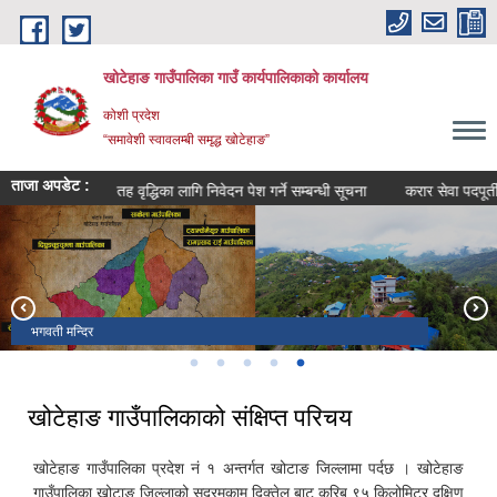
Skip to main content
खोटेहाङ गाउँपालिका गाउँ कार्यपालिकाको कार्यालय
कोशी प्रदेश
“समावेशी स्वावलम्बी समृद्ध खोटेहाङ”
ताजा अपडेट :
धी सूचना ।
तह वृद्धिका लागि निवेदन पेश गर्ने सम्बन्धी सूचना
करार सेवा पदपूर्ती विज्
थामखर्क विमानस्थल र खोटाङबजार
राम प्रसाद राई स्मृती पार्क
भगवती मन्दिर
खोटेहाङ गाउँपालिकाको संक्षिप्त परिचय
खोटेहाङ गाउँपालिका प्रदेश नं १ अन्तर्गत खोटाङ जिल्लामा पर्दछ । खोटेहाङ
गाउँपालिका खोटाङ जिल्लाको सदरमुकाम दिक्तेल बाट करिब ९५ किलोमिटर दक्षिण