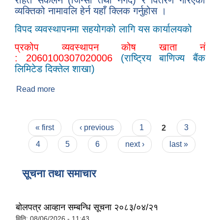
राहत संकलन (जिन्सी तथा नगद) र वितरण गरिएका
व्यक्तिको नामावलि हेर्न यहाँ क्लिक गर्नुहोस ।
विपद व्यवस्थापनमा सहयोगको लागि यस कार्यालयको
प्रकोप व्यवस्थापन कोष खाता नं
: 2060100307020006
(राष्ट्रिय बाणिज्य बैंक
लिमिटेड दिक्तेल शाखा)
Read more
about COVID-19 बिशेष
Pages
« first
‹ previous
1
2
3
4
5
6
next ›
last »
सूचना तथा समाचार
बोलपत्र आव्हान सम्बन्धि सूचना २०८३/०४/२१
मिति:
08/06/2026 - 11:43