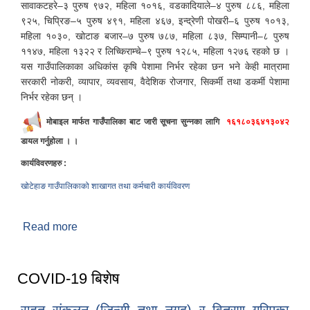
सावाकटहरे–३ पुरुष ९७२, महिला १०१६, वडकादियाले–४ पुरुष ८८६, महिला
९२५, चिप्रिङ–५ पुरुष ४९१, महिला ४६७, इन्द्रेणी पोखरी–६ पुरुष १०१३,
महिला १०३०, खोटाङ बजार–७ पुरुष ७८७, महिला ८३७, सिम्पानी–८ पुरुष
११४७, महिला १३२२ र लिच्किराम्चे–९ पुरुष १२८५, महिला १२७६ रहको छ ।
यस गाउँपालिकाका अधिकांस कृषि पेशामा निर्भर रहेका छन भने केही मात्रामा
सरकारी नोकरी, व्यापार, व्यवसाय, वैदेशिक रोजगार, सिकर्मी तथा डकर्मी पेशामा
निर्भर रहेका छन् ।
मोबाइल मार्फत गाउँपालिका बाट जारी सूचना सुन्नका लागि
१६१८०३६४१३०४२
डायल गर्नुहोला । ।
कार्यविवरणहरु :
खोटेहाङ गाउँपालिकाको शाखागत तथा कर्मचारी कार्यविवरण
Read more
about खोटेहाङ गाउँपालिकाको संक्षिप्त परिचय
COVID-19 बिशेष