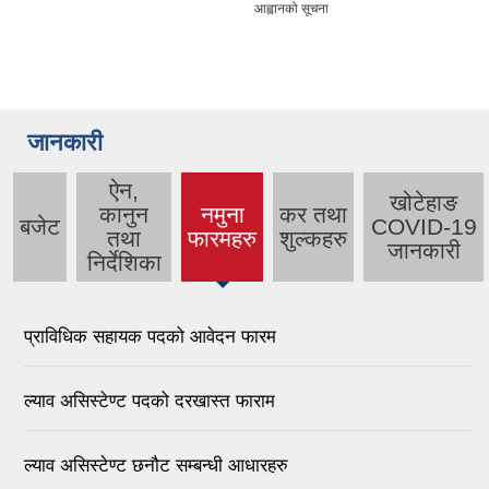
आह्वानको सूचना
जानकारी
ऐन,
खोटेहाङ
कानुन
नमुना
कर तथा
बजेट
COVID-19
(active
तथा
फारमहरु
शुल्कहरु
जानकारी
tab)
निर्देशिका
प्राविधिक सहायक पदको आवेदन फारम
ल्याव असिस्टेण्ट पदको दरखास्त फाराम
ल्याव असिस्टेण्ट छनौट सम्बन्धी आधारहरु