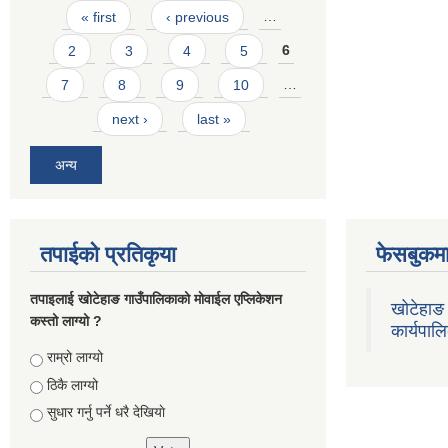
Pages
« first
‹ previous
…
2
3
4
5
6
7
8
9
10
…
next ›
last »
अन्य
तपाईको प्रतिकृया
फेसबुकमा
तपाइलाई खोटेहाङ गाउँपालिकाको माेवाईल एप्लिकेशन
खोटेहाङ 
कस्तो लाग्यो ?
कार्यपाल
Choices
राम्रो लाग्यो
ठिकै लाग्यो
सुधार गर्नु पर्ने धरै देखियाे