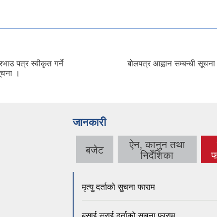
्वान सम्बन्धी सूचना
बोलपत्र स्वीकृत गर्ने आशयको
जानकारी
ऐन, कानुन तथा
बजेट
निर्देशिका
फ
मृत्यु दर्ताको सुचना फाराम
बसाई सराई दर्ताको सुचना फाराम