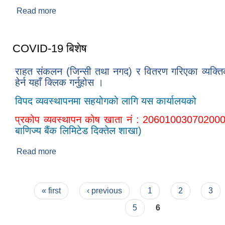
Read more
about खोटेहाङ गाउँपालिकाको संक्षिप्त परिचय
COVID-19 बिशेष
राहत संकलन (जिन्सी तथा नगद) र वितरण गरिएका व्यक्ति
हेर्न यहाँ क्लिक गर्नुहोस ।
विपद व्यवस्थापनमा सहयोगको लागि यस कार्यालयको
प्रकोप व्यवस्थापन कोष खाता नं : 20601003070200
बाणिज्य बैंक लिमिटेड दिक्तेल शाखा)
Read more
about COVID-19 बिशेष
Pages
« first
‹ previous
1
2
3
5
6