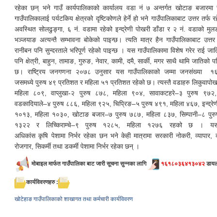
रहेका छन् भने गाउँ कार्यपालिकाको कार्यालय वडा नं ७ अन्तर्गत खोटाङ बजारम
गाउँपालिकालाई पर्यटकिय क्षेत्रको दृष्टिकोणले हेर्ने हो भने गाउँपालिकाबाट उत्तर तर्फ 
अवस्थित सोलढुङ्गा, ६ नं. वडामा रहेको इन्द्रेणी पोखरी डाँडा र २ नं. वडाको मुलडा
भञ्जयाङ अत्यन्तै सम्भावना बोकेको पाइन्छ। त्यति मात्र हैन गाउँपालिकाबाट उत्तर
रानीबन पनि सुन्दरताले भरिपूर्ण रहेको पाइन्छ । यस गाउँपालिकामा विशेष गरेर राई जाति
पनि क्षेत्री, बाहुन, तामाङ, गुरुङ, नेवार, कामी, दमै, सार्की, मगर साथै थामि जातिको
छ। राष्ट्रिय जनगणना २०७८ उनुसार यस गाउँपालिकाको जम्मा जनसंख्या १
जसमध्ये पुरुष ४९ प्रतिशत र महिला ५१ प्रतिशत रहेको छ। त्यस्तै वडाहरु
लिकुवापोख
महिला ८०९, वाप्लुखा-२ पुरुष ८७८, महिला ९०४, सावाकटहरे–३ पुरुष ९७२
वडकादियाले–४ पुरुष ८८६, महिला ९२५, चिप्रिङ–५ पुरुष ४९१, महिला ४६७, इन्द्रेण
१०१३, महिला १०३०, खोटाङ बजार–७ पुरुष ७८७, महिला ८३७, सिम्पानी–८ पुर
१३२२ र लिच्किराम्चे–९ पुरुष १२८५, महिला १२७६ रहको छ । यस 
अधिकांस कृषि पेशामा निर्भर रहेका छन भने केही मात्रामा सरकारी नोकरी, व्यापार, 
रोजगार, सिकर्मी तथा डकर्मी पेशामा निर्भर रहेका छन् ।
मोबाइल मार्फत गाउँपालिका बाट जारी सूचना सुन्नका लागि
१६१८०३६४१३०४२
डायल 
कार्यविवरणहरु :
खोटेहाङ गाउँपालिकाको शाखागत तथा कर्मचारी कार्यविवरण