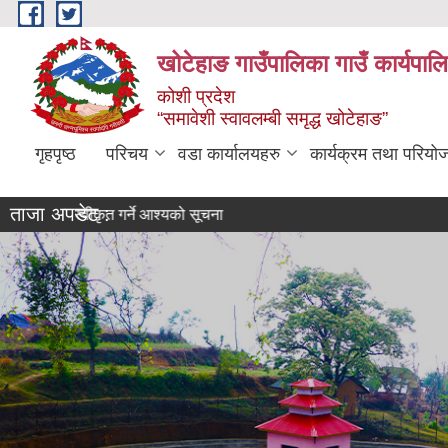
Skip to main content
खोटेहाङ गाउँपालिका गाउँ कार्यपाल
कोशी प्रदेश
“समावेशी स्वावलम्बी समृद्ध खोटेहाङ”
गृहपृष्ठ
परिचय
वडा कार्यालयहरु
कार्यक्रम तथा परियो
ताजा अपडेट :
्र स्वीकृत गर्ने आश्यको सूचना