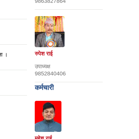
9863827864
रुपेश राई
ना ।
उपाध्यक्ष
9852840406
कर्मचारी
महेश राई