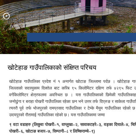
थामखर्क विमानस्थल र खोटाङबजार
राम प्रसाद राई स्मृती पार्क
भगवती मन्दिर
खोटेहाङ गाउँपालिकाको संक्षिप्त परिचय
खोटेहाङ गाउँपालिका प्रदेश नं १ अन्तर्गत खोटाङ जिल्लामा पर्दछ । खोटेहाङ ग
जिल्लाको सदरमुकाम दिक्तेल बाट करिब ९५ किलोमिटर दक्षिण तर्फ ४२९५ फिट
वर्गकिलोमिटर क्षेत्रफलमा अवस्थित छ । यस गाउँपालिकाको छिमेकी गाउँपालिकाहर
जन्तेढुंगा र बराहा पोखरी गाउँपालिका रहेका छन भने उत्तर तर्फ दिप्रुङ र साकेला गाउँ
त्यस्तै पूर्व तर्फ भोजपुरको रामप्रसाद गाउँपालिका र टेम्के मैयुम गाउँपालिका रहेकाे 
उदयपुरको रौतामाई गाउँपालिका रहेको छ। यस गाउँपालिकामा जम्मा
९ वटा वडाहरु (लिकुवा पोखरी–१, वाप्लुखा–२, सावाकटहरे–३, वड्का दियाले–४, चिप्र
पोखरी–६, खोटाङ बजार–७, सिम्पानी–८ र लिच्किराम्चे–९)