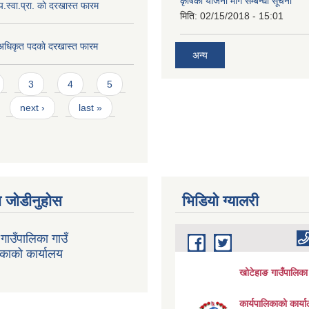
कृषिका योजना माग सम्बन्धी सूचना
.प.स्वा.प्रा. काे दरखास्त फारम
मिति:
02/15/2018 - 15:01
 अधिकृत पदकाे दरखास्त फारम
अन्य
3
4
5
next ›
last »
 जोडीनुहोस
भिडियाे ग्यालरी
गाउँपालिका गाउँ
िकाको कार्यालय