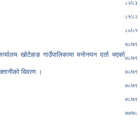
८२/८३
८१/८२
८०/८१
७८/७९
यालय खोटेहाङ गाउँपालिकामा मनाेनयन दर्ता भएको
७८/७९
ुक्तानीको विवरण ।
७८/७९
७८/७९
७८/७९
७७/७८