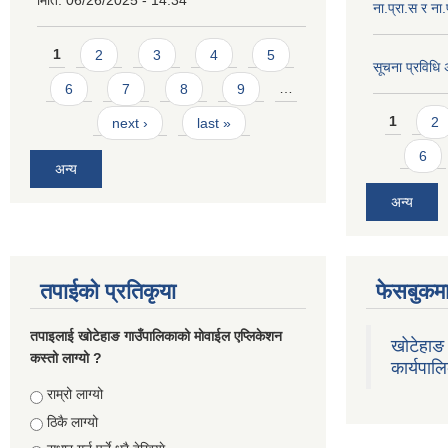
मिति:
06/26/2025 - 14:34
ना‍.प्रा.स र ना
Pages
1
2
3
4
5
सूचना प्रविधि
6
7
8
9
…
Pages
1
2
next ›
last »
6
अन्य
अन्य
तपाईको प्रतिकृया
फेसबुकमा
तपाइलाई खोटेहाङ गाउँपालिकाको माेवाईल एप्लिकेशन
खोटेहाङ 
कस्तो लाग्यो ?
कार्यपाल
Choices
राम्रो लाग्यो
ठिकै लाग्यो