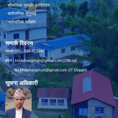
चौमासिक प्रगति प्रतिवेदन
सार्वजनिक सुनुवाई
सार्वजनिक परीक्षण
सम्पर्क विवरण
सम्पर्क फोन : 036-413042
इमेल :
khotehangmun@gmail.com
(Official)
ito.khotehangmun@gmail.com
(IT Depart)
सूचना अधिकारी