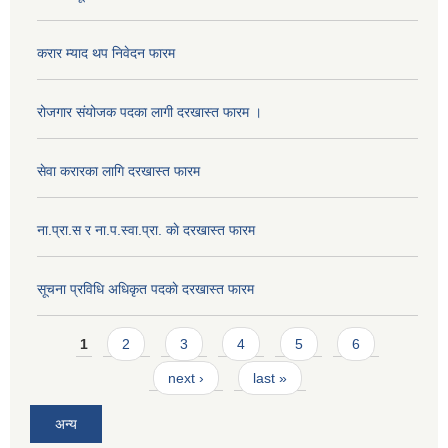
करार म्याद थप निवेदन फारम
रोजगार संयोजक पदका लागी दरखास्त फारम ।
सेवा करारका लागि दरखास्त फारम
ना‍.प्रा.स र ना.प.स्वा.प्रा. काे दरखास्त फारम
सूचना प्रविधि अधिकृत पदकाे दरखास्त फारम
Pages
1
2
3
4
5
6
next ›
last »
अन्य