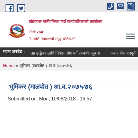
Skip to main content
खोटेहाङ गाउँपालिका गाउँ कार्यपालिकाको कार्यालय
कोशी प्रदेश
“समावेशी स्वावलम्बी समृद्ध खोटेहाङ”
ताजा अपडेट :
 सूचना ।
तह वृद्धिका लागि निवेदन पेश गर्ने सम्बन्धी सूचना
करार सेवा पदपूर्ती विज्ञा
You are here
Home
» भुमिकर (मालपोत ) आ.व.२०७५∕७६
भुमिकर (मालपोत ) आ.व.२०७५∕७६
Submitted on:
Mon, 10/08/2018 - 16:57