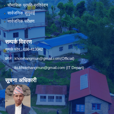
चौमासिक प्रगति प्रतिवेदन
सार्वजनिक सुनुवाई
सार्वजनिक परीक्षण
सम्पर्क विवरण
सम्पर्क फोन : 036-413042
इमेल :
khotehangmun@gmail.com
(Official)
ito.khotehangmun@gmail.com
(IT Depart)
सूचना अधिकारी