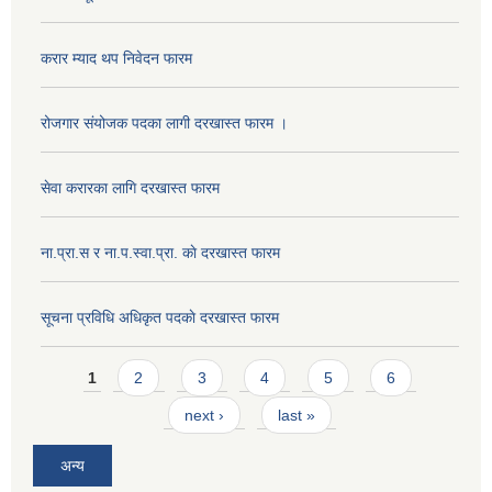
करार म्याद थप निवेदन फारम
रोजगार संयोजक पदका लागी दरखास्त फारम ।
सेवा करारका लागि दरखास्त फारम
ना‍.प्रा.स र ना.प.स्वा.प्रा. काे दरखास्त फारम
सूचना प्रविधि अधिकृत पदकाे दरखास्त फारम
Pages
1
2
3
4
5
6
next ›
last »
अन्य