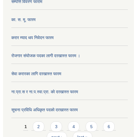
सम्पत्ति विवरण फाराम
का. स. मू. फारम
करार म्याद थप निवेदन फारम
रोजगार संयोजक पदका लागी दरखास्त फारम ।
सेवा करारका लागि दरखास्त फारम
ना‍.प्रा.स र ना.प.स्वा.प्रा. काे दरखास्त फारम
सूचना प्रविधि अधिकृत पदकाे दरखास्त फारम
Pages
1
2
3
4
5
6
next ›
last »