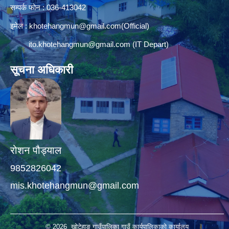
सम्पर्क फोन : 036-413042
इमेल :
khotehangmun@gmail.com
(Official)
ito.khotehangmun@gmail.com
(IT Depart)
सूचना अधिकारी
रोशन पौड्याल
9852826042
mis.khotehangmun@gmail.com
© 2026 खोटेहाङ गाउँपालिका गाउँ कार्यपालिकाको कार्यालय