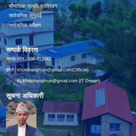
चौमासिक प्रगति प्रतिवेदन
सार्वजनिक सुनुवाई
सार्वजनिक परीक्षण
सम्पर्क विवरण
सम्पर्क फोन : 036-413042
इमेल :
khotehangmun@gmail.com
(Official)
ito.khotehangmun@gmail.com
(IT Depart)
सूचना अधिकारी