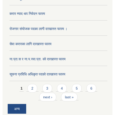
करार म्याद थप निवेदन फारम
रोजगार संयोजक पदका लागी दरखास्त फारम ।
सेवा करारका लागि दरखास्त फारम
ना‍.प्रा.स र ना.प.स्वा.प्रा. काे दरखास्त फारम
सूचना प्रविधि अधिकृत पदकाे दरखास्त फारम
Pages
1
2
3
4
5
6
next ›
last »
अन्य