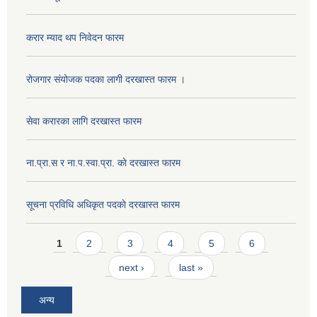
करार म्याद थप निवेदन फारम
रोजगार संयोजक पदका लागी दरखास्त फारम ।
सेवा करारका लागि दरखास्त फारम
ना‍.प्रा.स र ना.प.स्वा.प्रा. काे दरखास्त फारम
सूचना प्रविधि अधिकृत पदकाे दरखास्त फारम
Pages
1
2
3
4
5
6
next ›
last »
अन्य