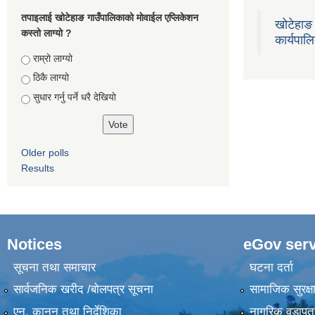
तपाइलाई खोटेहाङ गाउँपालिकाको माेवाईल एप्लिकेशन
खोटेहाङ 
कस्तो लाग्यो ?
कार्यपाल
Choices
राम्रो लाग्यो
ठिकै लाग्यो
सुधार गर्नु पर्ने धरै देखियाे
Older polls
Results
Notices
eGov serv
सूचना तथा समाचार
घटना दर्ता
सार्वजनिक खरीद /बोलपत्र सूचना
सामाजिक सुरक्ष
एन, कानुन तथा निर्देशिका
नागरिक वडापत्