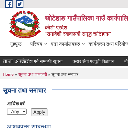
Skip to main content
खोटेहाङ गाउँपालिका गाउँ कार्यपाल
कोशी प्रदेश
“समावेशी स्वावलम्बी समृद्ध खोटेहाङ”
गृहपृष्ठ
परिचय
वडा कार्यालयहरु
कार्यक्रम तथा परियो
ताजा अपडेट :
 निवेदन पेश गर्ने सम्बन्धी सूचना
करार सेवा पदपूर्ती विज्ञापन
बोलपत्र स्
You are here
Home
»
सूचना तथा जानकारी
» सूचना तथा समाचार
सूचना तथा समाचार
आर्थिक वर्ष
आशयपत्र सम्बन्धमा