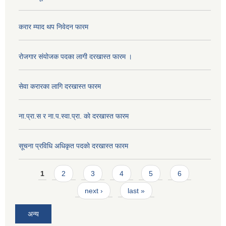
करार म्याद थप निवेदन फारम
रोजगार संयोजक पदका लागी दरखास्त फारम ।
सेवा करारका लागि दरखास्त फारम
ना‍.प्रा.स र ना.प.स्वा.प्रा. काे दरखास्त फारम
सूचना प्रविधि अधिकृत पदकाे दरखास्त फारम
Pages
1
2
3
4
5
6
next ›
last »
अन्य