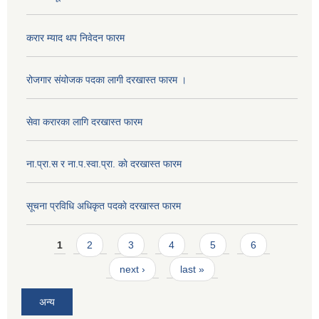
करार म्याद थप निवेदन फारम
रोजगार संयोजक पदका लागी दरखास्त फारम ।
सेवा करारका लागि दरखास्त फारम
ना‍.प्रा.स र ना.प.स्वा.प्रा. काे दरखास्त फारम
सूचना प्रविधि अधिकृत पदकाे दरखास्त फारम
Pages
1
2
3
4
5
6
next ›
last »
अन्य