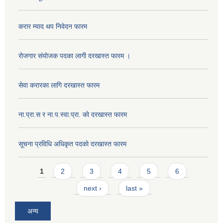
करार म्याद थप निवेदन फारम
रोजगार संयोजक पदका लागी दरखास्त फारम ।
सेवा करारका लागि दरखास्त फारम
ना‍.प्रा.स र ना.प.स्वा.प्रा. काे दरखास्त फारम
सूचना प्रविधि अधिकृत पदकाे दरखास्त फारम
Pages
1
2
3
4
5
6
next ›
last »
अन्य