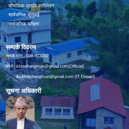
चौमासिक प्रगति प्रतिवेदन
सार्वजनिक सुनुवाई
सार्वजनिक परीक्षण
सम्पर्क विवरण
सम्पर्क फोन : 036-413042
इमेल :
khotehangmun@gmail.com
(Official)
ito.khotehangmun@gmail.com
(IT Depart)
सूचना अधिकारी