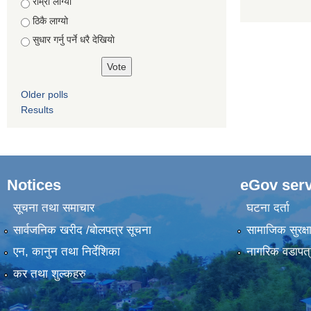
Choices
राम्रो लाग्यो
ठिकै लाग्यो
सुधार गर्नु पर्ने धरै देखियाे
Older polls
Results
Notices
eGov serv
सूचना तथा समाचार
घटना दर्ता
सार्वजनिक खरीद /बोलपत्र सूचना
सामाजिक सुरक्ष
एन, कानुन तथा निर्देशिका
नागरिक वडापत्
कर तथा शुल्कहरु