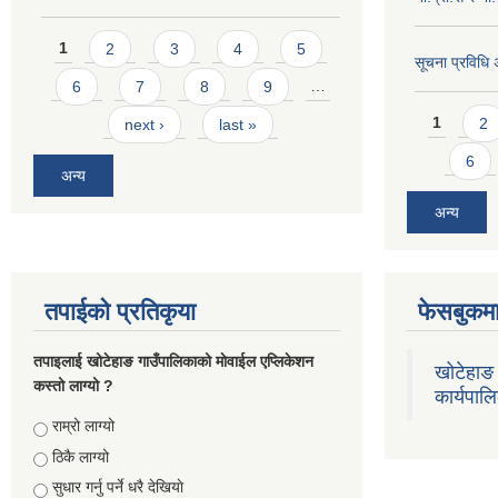
Pages
1
2
3
4
5
सूचना प्रविधि
6
7
8
9
…
Pages
1
2
next ›
last »
6
अन्य
अन्य
तपाईको प्रतिकृया
फेसबुकमा
तपाइलाई खोटेहाङ गाउँपालिकाको माेवाईल एप्लिकेशन
खोटेहाङ 
कस्तो लाग्यो ?
कार्यपाल
Choices
राम्रो लाग्यो
ठिकै लाग्यो
सुधार गर्नु पर्ने धरै देखियाे