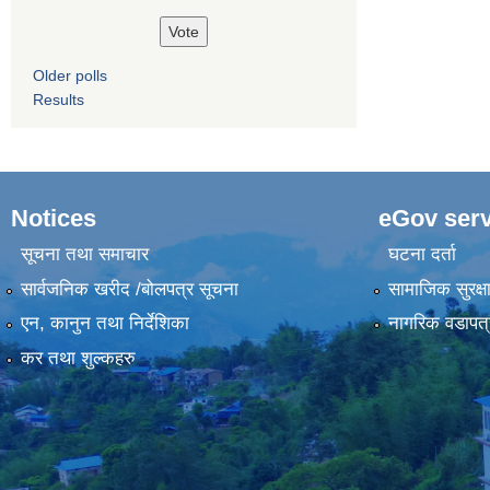
Older polls
Results
Notices
eGov serv
सूचना तथा समाचार
घटना दर्ता
सार्वजनिक खरीद /बोलपत्र सूचना
सामाजिक सुरक्ष
एन, कानुन तथा निर्देशिका
नागरिक वडापत्
कर तथा शुल्कहरु