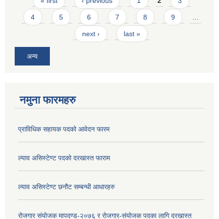
Pages
« first
‹ previous
1
2
3
4
5
6
7
8
9
…
next ›
last »
अन्य
नमुना फारमहरु
प्राविधिक सहायक पदको आवेदन फारम
ल्याव असिस्टेण्ट पदको दरखास्त फाराम
ल्याव असिस्टेण्ट छनौट सम्बन्धी आधारहरु
रोजगार संयोजक मापदण्ड-२०७६ र रोजगार-संयोजक पदका लागि दरखास्त