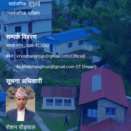
सार्वजनिक सुनुवाई
सार्वजनिक परीक्षण
सम्पर्क विवरण
सम्पर्क फोन : 036-413042
इमेल :
khotehangmun@gmail.com
(Official)
ito.khotehangmun@gmail.com
(IT Depart)
सूचना अधिकारी
रोशन पौड्याल