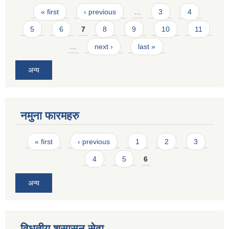
Pages
« first
‹ previous
…
3
4
5
6
7
8
9
10
11
…
next ›
last »
अन्य
नमुना फारमहरु
Pages
« first
‹ previous
1
2
3
4
5
6
अन्य
विधुतीय शुसासन सेवा