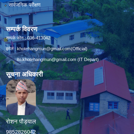
सार्वजनिक परीक्षण
सम्पर्क विवरण
सम्पर्क फोन : 036-413042
इमेल :
khotehangmun@gmail.com
(Official)
ito.khotehangmun@gmail.com
(IT Depart)
सूचना अधिकारी
रोशन पौड्याल
9852826042