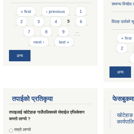
सम्वन्ध विच्छेद
Pages
« first
‹ previous
1
2
3
4
5
6
विवाह दर्ताको 
7
8
9
…
Pages
« first
next ›
last »
2
अन्य
अन्य
तपाईको प्रतिकृया
फेसबुकमा
तपाइलाई खोटेहाङ गाउँपालिकाको माेवाईल एप्लिकेशन
खोटेहाङ 
कस्तो लाग्यो ?
कार्यपाल
Choices
राम्रो लाग्यो