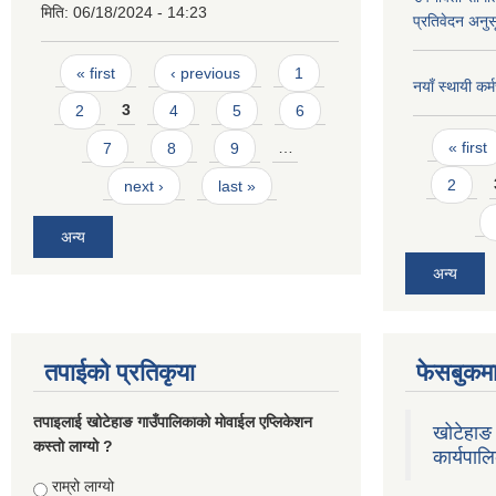
मिति:
06/18/2024 - 14:23
प्रतिवेदन अनुस
Pages
« first
‹ previous
1
नयाँ स्थायी कर
2
3
4
5
6
Pages
« first
7
8
9
…
2
next ›
last »
अन्य
अन्य
तपाईको प्रतिकृया
फेसबुकमा
तपाइलाई खोटेहाङ गाउँपालिकाको माेवाईल एप्लिकेशन
खोटेहाङ 
कस्तो लाग्यो ?
कार्यपाल
Choices
राम्रो लाग्यो