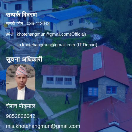
सम्पर्क विवरण
सम्पर्क फोन : 036-413042
इमेल :
khotehangmun@gmail.com
(Official)
ito.khotehangmun@gmail.com
(IT Depart)
सूचना अधिकारी
रोशन पौड्याल
9852826042
mis.khotehangmun@gmail.com