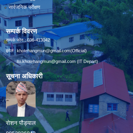
सार्वजनिक परीक्षण
सम्पर्क विवरण
सम्पर्क फोन : 036-413042
इमेल :
khotehangmun@gmail.com
(Official)
ito.khotehangmun@gmail.com
(IT Depart)
सूचना अधिकारी
रोशन पौड्याल