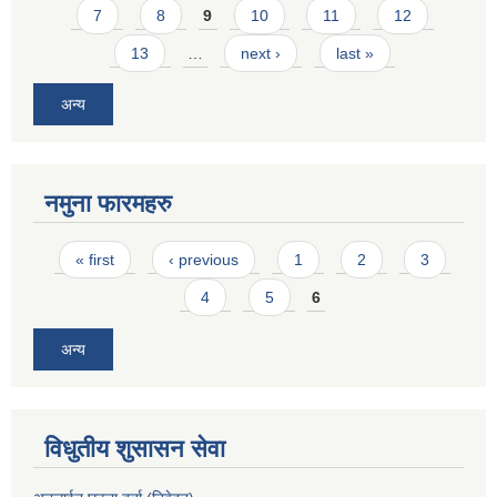
7
8
9
10
11
12
13
…
next ›
last »
अन्य
नमुना फारमहरु
Pages
« first
‹ previous
1
2
3
4
5
6
अन्य
विधुतीय शुसासन सेवा