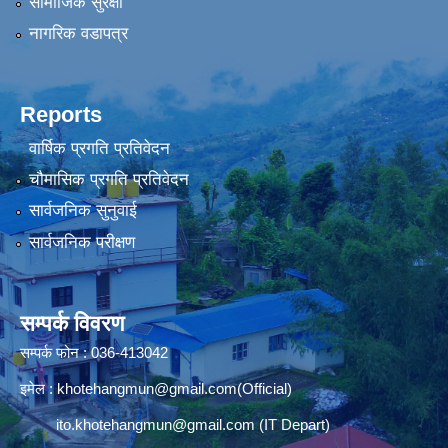
सामाजिक सुरक्षा
नागरिक वडापत्र
Reports
वार्षिक प्रगति प्रतिवेदन
चौमासिक प्रगति प्रतिवेदन
सार्वजनिक सुनुवाई
सार्वजनिक परीक्षण
सम्पर्क विवरण
सम्पर्क फोन : 036-413042
इमेल :
khotehangmun@gmail.com
(Official)
ito.khotehangmun@gmail.com
(IT Depart)