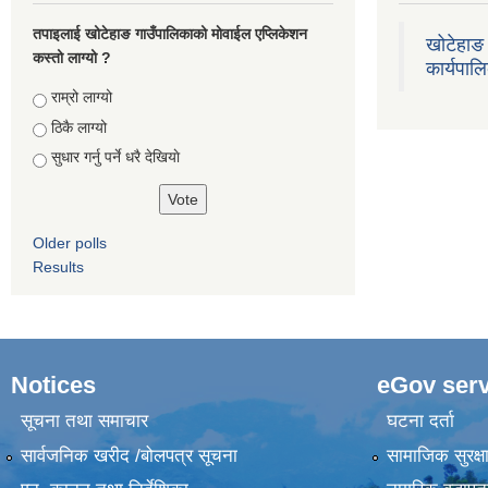
तपाइलाई खोटेहाङ गाउँपालिकाको माेवाईल एप्लिकेशन
खोटेहाङ 
कस्तो लाग्यो ?
कार्यपाल
Choices
राम्रो लाग्यो
ठिकै लाग्यो
सुधार गर्नु पर्ने धरै देखियाे
Older polls
Results
Notices
eGov serv
सूचना तथा समाचार
घटना दर्ता
सार्वजनिक खरीद /बोलपत्र सूचना
सामाजिक सुरक्ष