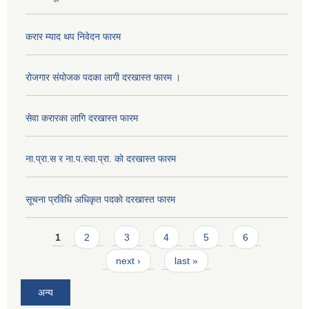
करार म्याद थप निवेदन फारम
रोजगार संयोजक पदका लागी दरखास्त फारम ।
सेवा करारका लागि दरखास्त फारम
ना‍.प्रा.स र ना.प.स्वा.प्रा. काे दरखास्त फारम
सूचना प्रविधि अधिकृत पदकाे दरखास्त फारम
Pages
1
2
3
4
5
6
next ›
last »
अन्य