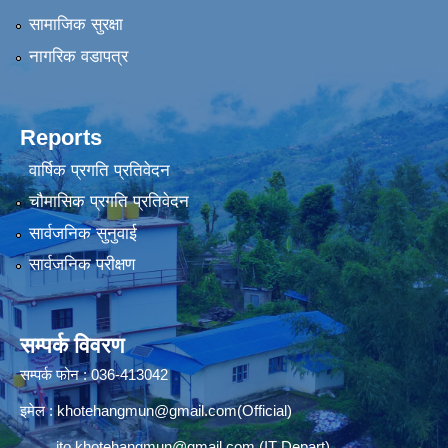
सामाजिक सुरक्षा
नागरिक वडापत्र
Reports
वार्षिक प्रगति प्रतिवेदन
चौमासिक प्रगति प्रतिवेदन
सार्वजनिक सुनुवाई
सार्वजनिक परीक्षण
सम्पर्क विवरण
सम्पर्क फोन : 036-413042
इमेल :
khotehangmun@gmail.com
(Official)
ito.khotehangmun@gmail.com
(IT Depart)