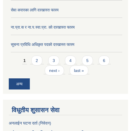
सेवा करारका लागि दरखास्त फारम
ना‍.प्रा.स र ना.प.स्वा.प्रा. काे दरखास्त फारम
सूचना प्रविधि अधिकृत पदकाे दरखास्त फारम
Pages
1
2
3
4
5
6
next ›
last »
अन्य
विधुतीय शुसासन सेवा
अनलाईन घटना दर्ता (निवेदन)