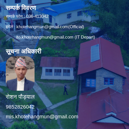
सम्पर्क विवरण
सम्पर्क फोन : 036-413042
इमेल :
khotehangmun@gmail.com
(Official)
ito.khotehangmun@gmail.com
(IT Depart)
सूचना अधिकारी
रोशन पौड्याल
9852826042
mis.khotehangmun@gmail.com