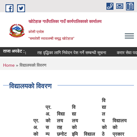
Skip to main content
खोटेहाङ गाउँपालिका गाउँ कार्यपालिकाको कार्यालय
कोशी प्रदेश
“समावेशी स्वावलम्बी समृद्ध खोटेहाङ”
ताजा अपडेट :
बन्धी सूचना ।
तह वृद्धिका लागि निवेदन पेश गर्ने सम्बन्धी सूचना
करार सेवा पदपूर्ती व
You are here
Home
» विद्यालयको विवरण
विद्यालयको विवरण
वि
प्र.
वि
द्या
अ.
विद्या
द्या
ल
प्र.
को
लय
लय
य
विद्यालय
अ.
स
तह
को
को
को
को
म्प
छनोट
इमि
विद्याल
ठे
प्रकार