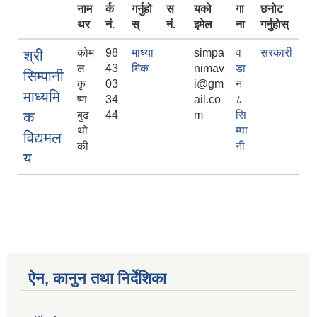
नाम
र्क
गर्नुहो
स
यको
गा
छनोट
थर
नं.
स्
नं.
इमेल
ना
गर्नुहाेस्
कोम
98
माध्या
simpa
व
सरकारी
श्री
ल
43
मिक
nimav
डा
सिम्पानी
कृ
03
i@gm
नं
माध्यमि
ष्ण
34
ail.co
८
क
बुढ
44
m
सि
थो
म्पा
विद्यमल
की
नी
य
ऐन, कानुन तथा निर्देशिका