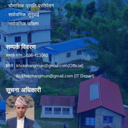
चौमासिक प्रगति प्रतिवेदन
सार्वजनिक सुनुवाई
सार्वजनिक परीक्षण
सम्पर्क विवरण
सम्पर्क फोन : 036-413042
इमेल :
khotehangmun@gmail.com
(Official)
ito.khotehangmun@gmail.com
(IT Depart)
सूचना अधिकारी