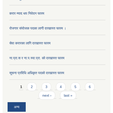
करार म्याद थप निवेदन फारम
रोजगार संयोजक पदका लागी दरखास्त फारम ।
सेवा करारका लागि दरखास्त फारम
ना‍.प्रा.स र ना.प.स्वा.प्रा. काे दरखास्त फारम
सूचना प्रविधि अधिकृत पदकाे दरखास्त फारम
Pages
1
2
3
4
5
6
next ›
last »
अन्य