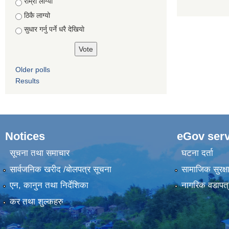
Choices
राम्रो लाग्यो
ठिकै लाग्यो
सुधार गर्नु पर्ने धरै देखियाे
Older polls
Results
Notices
eGov serv
सूचना तथा समाचार
घटना दर्ता
सार्वजनिक खरीद /बोलपत्र सूचना
सामाजिक सुरक्ष
एन, कानुन तथा निर्देशिका
नागरिक वडापत्
कर तथा शुल्कहरु