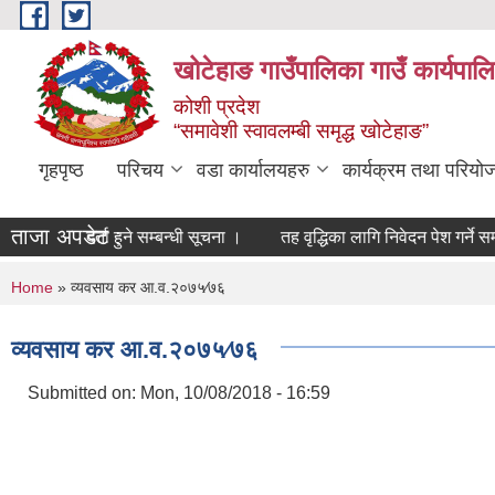
Skip to main content
खोटेहाङ गाउँपालिका गाउँ कार्यपाल
कोशी प्रदेश
“समावेशी स्वावलम्बी समृद्ध खोटेहाङ”
गृहपृष्ठ
परिचय
वडा कार्यालयहरु
कार्यक्रम तथा परियो
ताजा अपडेट :
सूचीमा दर्ता हुने सम्बन्धी सूचना ।
तह वृद्धिका लागि निवेदन पेश गर्ने सम्बन्धी 
You are here
Home
» व्यवसाय कर आ.व.२०७५∕७६
व्यवसाय कर आ.व.२०७५∕७६
Submitted on:
Mon, 10/08/2018 - 16:59