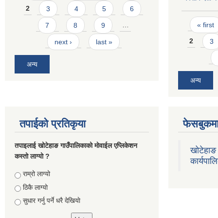
2
3
4
5
6
Pages
« first
7
8
9
…
2
3
next ›
last »
अन्य
अन्य
तपाईको प्रतिकृया
फेसबुकमा
तपाइलाई खोटेहाङ गाउँपालिकाको माेवाईल एप्लिकेशन
खोटेहाङ 
कस्तो लाग्यो ?
कार्यपाल
Choices
राम्रो लाग्यो
ठिकै लाग्यो
सुधार गर्नु पर्ने धरै देखियाे