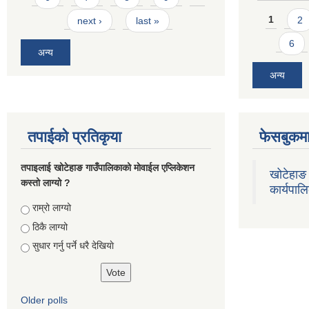
Pages
1
2
next ›
last »
6
अन्य
अन्य
तपाईको प्रतिकृया
फेसबुकमा
तपाइलाई खोटेहाङ गाउँपालिकाको माेवाईल एप्लिकेशन
खोटेहाङ 
कस्तो लाग्यो ?
कार्यपाल
Choices
राम्रो लाग्यो
ठिकै लाग्यो
सुधार गर्नु पर्ने धरै देखियाे
Older polls