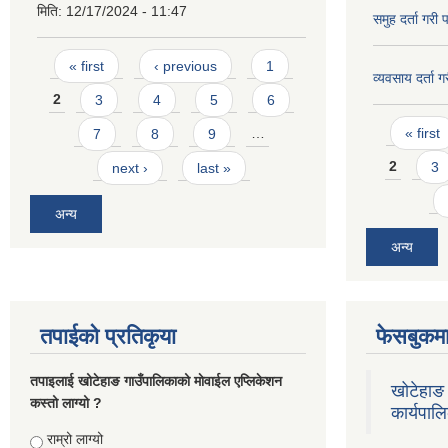
मिति:
12/17/2024 - 11:47
समुह दर्ता गरी 
Pages
« first
‹ previous
1
व्यवसाय दर्ता ग
2
3
4
5
6
Pages
« first
7
8
9
…
2
3
next ›
last »
अन्य
अन्य
तपाईको प्रतिकृया
फेसबुकमा
तपाइलाई खोटेहाङ गाउँपालिकाको माेवाईल एप्लिकेशन
खोटेहाङ 
कस्तो लाग्यो ?
कार्यपाल
Choices
राम्रो लाग्यो