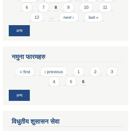
6
7
8
9
10
11
12
…
next ›
last »
अन्य
नमुना फारमहरु
Pages
« first
‹ previous
1
2
3
4
5
6
अन्य
विधुतीय शुसासन सेवा