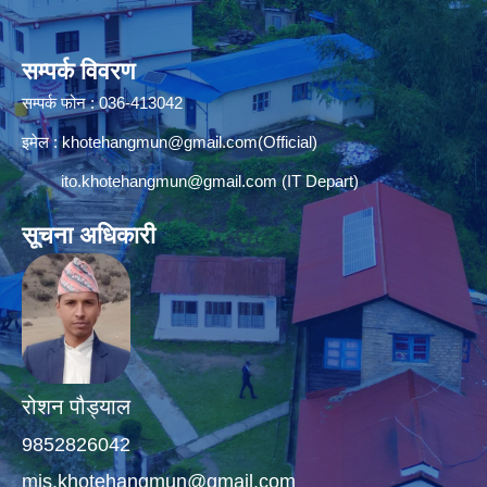
सम्पर्क विवरण
सम्पर्क फोन : 036-413042
इमेल :
khotehangmun@gmail.com
(Official)
ito.khotehangmun@gmail.com
(IT Depart)
सूचना अधिकारी
रोशन पौड्याल
9852826042
mis.khotehangmun@gmail.com