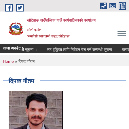
Skip to main content
खोटेहाङ गाउँपालिका गाउँ कार्यपालिकाको कार्यालय
कोशी प्रदेश
“समावेशी स्वावलम्बी समृद्ध खोटेहाङ”
ताजा अपडेट :
 हुने सम्बन्धी सूचना ।
तह वृद्धिका लागि निवेदन पेश गर्ने सम्बन्धी सूचना
करार सेवा प
You are here
Home
» दिपक गौतम
दिपक गौतम