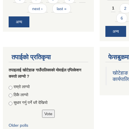
Pages
1
2
next ›
last »
6
अन्य
अन्य
तपाईको प्रतिकृया
फेसबुकमा
तपाइलाई खोटेहाङ गाउँपालिकाको माेवाईल एप्लिकेशन
खोटेहाङ 
कस्तो लाग्यो ?
कार्यपाल
Choices
राम्रो लाग्यो
ठिकै लाग्यो
सुधार गर्नु पर्ने धरै देखियाे
Older polls