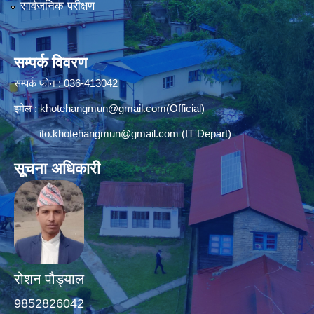
सार्वजनिक परीक्षण
सम्पर्क विवरण
सम्पर्क फोन : 036-413042
इमेल :
khotehangmun@gmail.com
(Official)
ito.khotehangmun@gmail.com
(IT Depart)
सूचना अधिकारी
रोशन पौड्याल
9852826042