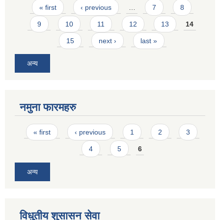
Pages
« first
‹ previous
…
7
8
9
10
11
12
13
14
15
next ›
last »
अन्य
नमुना फारमहरु
Pages
« first
‹ previous
1
2
3
4
5
6
अन्य
विधुतीय शुसासन सेवा