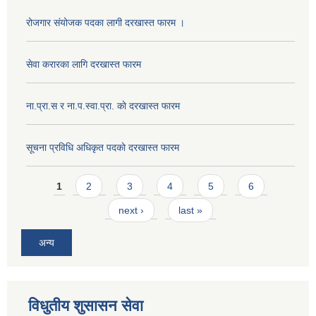
रोजगार संयोजक पदका लागी दरखास्त फारम ।
सेवा करारका लागि दरखास्त फारम
ना‍.प्रा.स र ना.प.स्वा.प्रा. काे दरखास्त फारम
सूचना प्रविधि अधिकृत पदकाे दरखास्त फारम
Pages
1
2
3
4
5
6
next ›
last »
अन्य
विधुतीय शुसासन सेवा