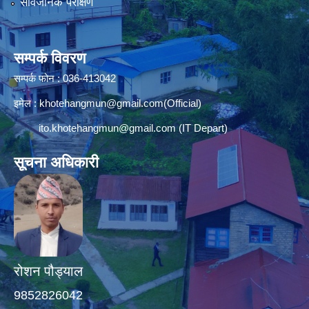
सार्वजनिक परीक्षण
सम्पर्क विवरण
सम्पर्क फोन : 036-413042
इमेल :
khotehangmun@gmail.com
(Official)
ito.khotehangmun@gmail.com
(IT Depart)
सूचना अधिकारी
रोशन पौड्याल
9852826042