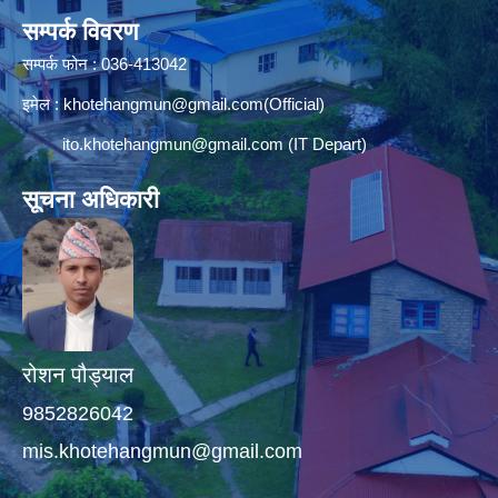
सम्पर्क विवरण
सम्पर्क फोन : 036-413042
इमेल :
khotehangmun@gmail.com
(Official)
ito.khotehangmun@gmail.com
(IT Depart)
सूचना अधिकारी
रोशन पौड्याल
9852826042
mis.khotehangmun@gmail.com