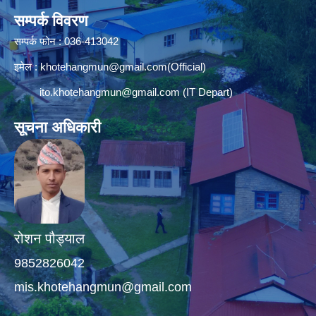
सम्पर्क विवरण
सम्पर्क फोन : 036-413042
इमेल :
khotehangmun@gmail.com
(Official)
ito.khotehangmun@gmail.com
(IT Depart)
सूचना अधिकारी
रोशन पौड्याल
9852826042
mis.khotehangmun@gmail.com