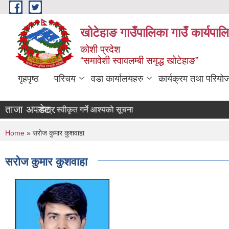
Skip to main content
खोटेहाङ गाउँपालिका गाउँ कार्यपाल
कोशी प्रदेश
“समावेशी स्वावलम्बी समृद्ध खोटेहाङ”
गृहपृष्ठ
परिचय
वडा कार्यालयहरु
कार्यक्रम तथा परियो
ताजा अपडेट :
न
बोलपत्र स्वीकृत गर्ने आश्यको सूचना
You are here
Home
» सरोज कुमार कुशवाहा
सरोज कुमार कुशवाहा