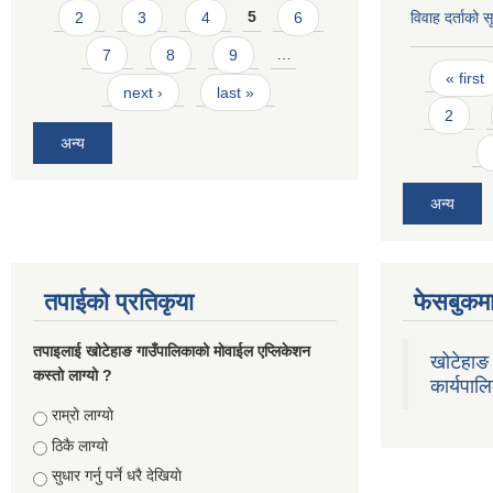
2
3
4
5
6
विवाह दर्ताको 
7
8
9
…
Pages
« first
next ›
last »
2
अन्य
अन्य
तपाईको प्रतिकृया
फेसबुकमा
तपाइलाई खोटेहाङ गाउँपालिकाको माेवाईल एप्लिकेशन
खोटेहाङ 
कस्तो लाग्यो ?
कार्यपाल
Choices
राम्रो लाग्यो
ठिकै लाग्यो
सुधार गर्नु पर्ने धरै देखियाे