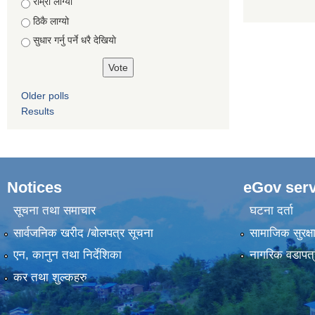
Choices
राम्रो लाग्यो
ठिकै लाग्यो
सुधार गर्नु पर्ने धरै देखियाे
Older polls
Results
Notices
eGov serv
सूचना तथा समाचार
घटना दर्ता
सार्वजनिक खरीद /बोलपत्र सूचना
सामाजिक सुरक्ष
एन, कानुन तथा निर्देशिका
नागरिक वडापत्
कर तथा शुल्कहरु