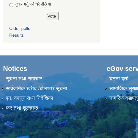
सुधार गर्नु पर्ने धरै देखियाे
Older polls
Results
Notices
eGov serv
सूचना तथा समाचार
घटना दर्ता
सार्वजनिक खरीद /बोलपत्र सूचना
सामाजिक सुरक्ष
एन, कानुन तथा निर्देशिका
नागरिक वडापत्
कर तथा शुल्कहरु