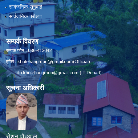
सार्वजनिक सुनुवाई
सार्वजनिक परीक्षण
सम्पर्क विवरण
सम्पर्क फोन : 036-413042
इमेल :
khotehangmun@gmail.com
(Official)
ito.khotehangmun@gmail.com
(IT Depart)
सूचना अधिकारी
रोशन पौड्याल