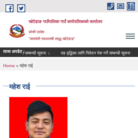
Skip to main content
खोटेहाङ गाउँपालिका गाउँ कार्यपालिकाको कार्यालय
कोशी प्रदेश
“समावेशी स्वावलम्बी समृद्ध खोटेहाङ”
ताजा अपडेट :
मा दर्ता हुने सम्बन्धी सूचना ।
तह वृद्धिका लागि निवेदन पेश गर्ने सम्बन्धी सूचना
करा
You are here
Home
» महेश राई
महेश राई