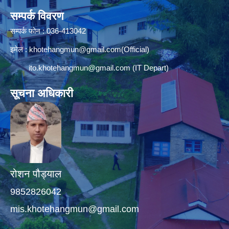
सम्पर्क विवरण
सम्पर्क फोन : 036-413042
इमेल :
khotehangmun@gmail.com
(Official)
ito.khotehangmun@gmail.com
(IT Depart)
सूचना अधिकारी
रोशन पौड्याल
9852826042
mis.khotehangmun@gmail.com