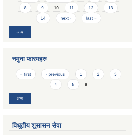
8
9
10
11
12
13
14
next ›
last »
अन्य
नमुना फारमहरु
Pages
« first
‹ previous
1
2
3
4
5
6
अन्य
विधुतीय शुसासन सेवा