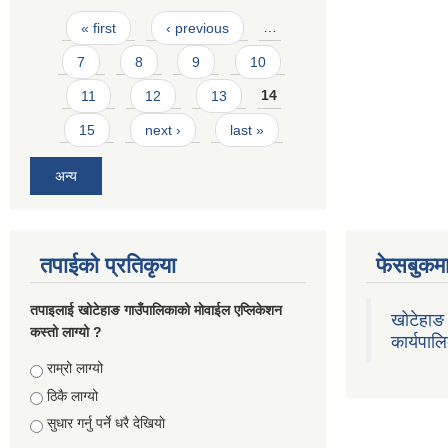
Pages
« first
‹ previous
…
7
8
9
10
11
12
13
14
15
next ›
last »
अन्य
तपाईको प्रतिकृया
फेसबुकमा
तपाइलाई खोटेहाङ गाउँपालिकाको माेवाईल एप्लिकेशन
खोटेहाङ 
कस्तो लाग्यो ?
कार्यपाल
Choices
राम्रो लाग्यो
ठिकै लाग्यो
सुधार गर्नु पर्ने धरै देखियाे