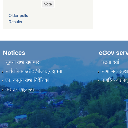
Older polls
Results
Notices
eGov serv
सूचना तथा समाचार
घटना दर्ता
सार्वजनिक खरीद /बोलपत्र सूचना
सामाजिक सुरक्ष
एन, कानुन तथा निर्देशिका
नागरिक वडापत्
कर तथा शुल्कहरु