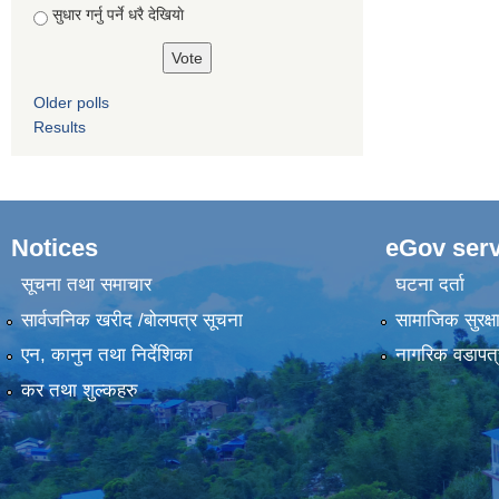
सुधार गर्नु पर्ने धरै देखियाे
Older polls
Results
Notices
eGov serv
सूचना तथा समाचार
घटना दर्ता
सार्वजनिक खरीद /बोलपत्र सूचना
सामाजिक सुरक्ष
एन, कानुन तथा निर्देशिका
नागरिक वडापत्
कर तथा शुल्कहरु