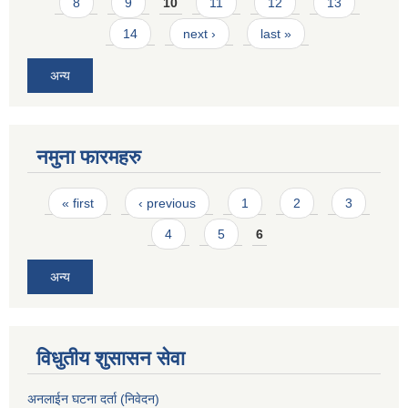
8
9
10
11
12
13
14
next ›
last »
अन्य
नमुना फारमहरु
Pages
« first
‹ previous
1
2
3
4
5
6
अन्य
विधुतीय शुसासन सेवा
अनलाईन घटना दर्ता (निवेदन)