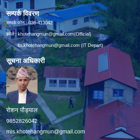
सम्पर्क विवरण
सम्पर्क फोन : 036-413042
इमेल :
khotehangmun@gmail.com
(Official)
ito.khotehangmun@gmail.com
(IT Depart)
सूचना अधिकारी
रोशन पौड्याल
9852826042
mis.khotehangmun@gmail.com